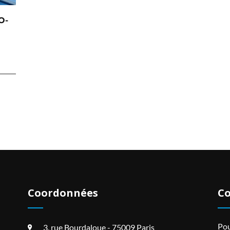
O-
Coordonnées
Co
Pou
3, rue Bourdaloue - 75009 Paris