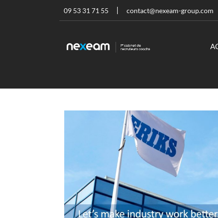
09 53 31 71 55
contact@nexeam-group.com
A