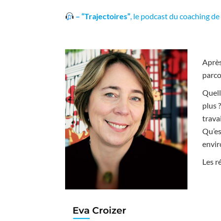
– “Trajectoires”
, le podcast du coaching de
Après
parco
Quell
plus 
travai
Qu’es
envir
Les r