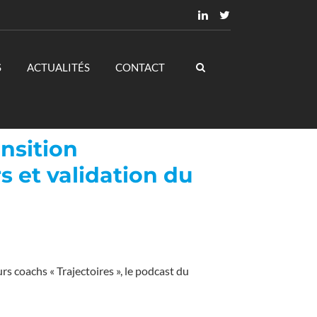
S
ACTUALITÉS
CONTACT
ansition
s et validation du
rs coachs « Trajectoires », le podcast du