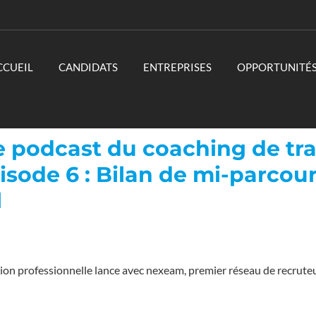
CCUEIL
CANDIDATS
ENTREPRISES
OPPORTUNITÉ
le podcast du coaching de tr
isode 6 : Bilan de mi-parcour
l
ution professionnelle lance avec nexeam, premier réseau de recruteu