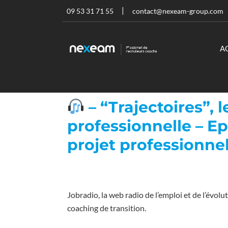
09 53 31 71 55
contact@nexeam-group.com
A
– “Trajectoires”, 
professionnelle – Ep
projet professionne
Jobradio, la web radio de l’emploi et de l’évol
coaching de transition.