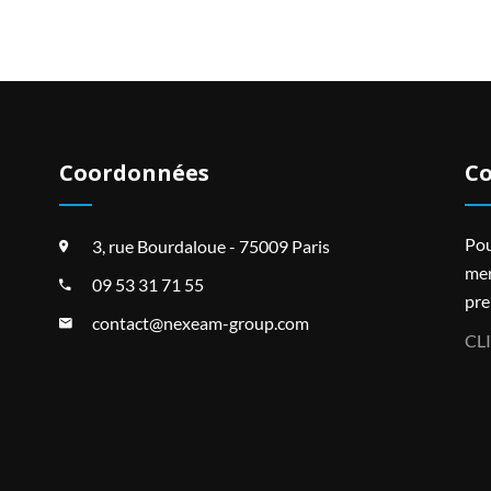
Coordonnées
Co
Pou
3, rue Bourdaloue - 75009 Paris
mer
09 53 31 71 55
pre
contact@nexeam-group.com
CL