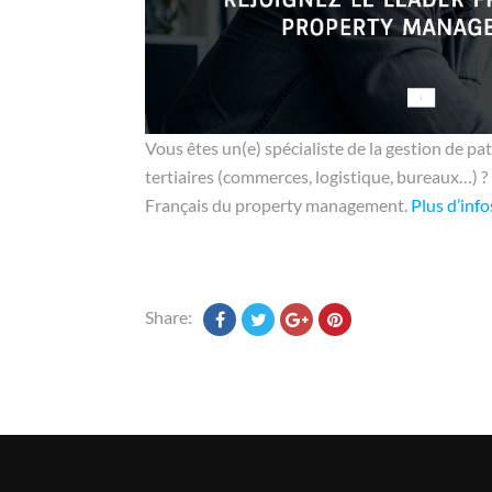
Vous êtes un(e) spécialiste de la gestion de p
tertiaires (commerces, logistique, bureaux…) ?
Français du property management.
Plus d’infos
Share: