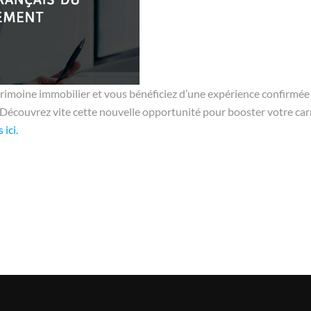
atrimoine immobilier et vous bénéficiez d’une expérience confirmée
 Découvrez vite cette nouvelle opportunité pour booster votre carri
 ici.