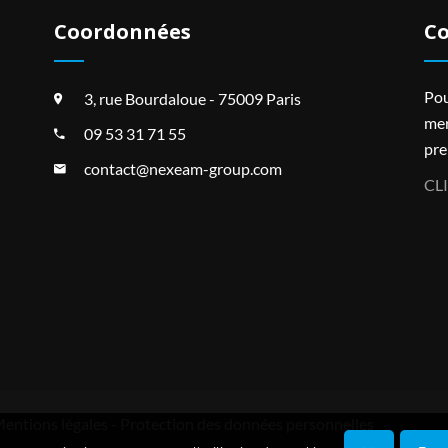
Coordonnées
Co
Pou
3, rue Bourdaloue - 75009 Paris
mer
09 53 31 71 55
pre
contact@nexeam-group.com
CL
entions légales
-
Protection des données personnelles