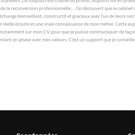
’à présent, j’ai toujours été chassé ou promu. Aujourd’hui en phas
 de la reconversion professionnelle… J’ai découvert que le cabinet 
change bienveillant, constructif et gracieux avec l’un de leurs recr
e réelle écoute et une vraie connaissance de mon métier. Cette exp
, notamment sur mon CV, pour que je puisse communiquer de façon p
restant en phase avec mes valeurs. C’est un support que je conseill