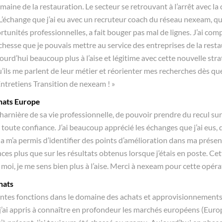
aine de la restauration. Le secteur se retrouvant à l’arrêt avec la cr
L’échange que j’ai eu avec un recruteur coach du réseau nexeam, qu
rtunités professionnelles, a fait bouger pas mal de lignes. J’ai com
ichesse que je pouvais mettre au service des entreprises de la resta
urd’hui beaucoup plus à l’aise et légitime avec cette nouvelle stra
’ils me parlent de leur métier et réorienter mes recherches dès qu
ntretiens Transition de nexeam ! »
hats Europe
rnière de sa vie professionnelle, de pouvoir prendre du recul sur s
en toute confiance. J’ai beaucoup apprécié les échanges que j’ai eus, 
 m’a permis d’identifier des points d’amélioration dans ma présent
s plus que sur les résultats obtenus lorsque j’étais en poste. C
moi, je me sens bien plus à l’aise. Merci à nexeam pour cette opéra
hats
érentes fonctions dans le domaine des achats et approvisionnements
j’ai appris à connaître en profondeur les marchés européens (Europe 