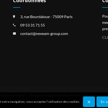
Coordonnées
Co
Pou
3, rue Bourdaloue - 75009 Paris
mer
09 53 31 71 55
pre
contact@nexeam-group.com
CL
entions légales
-
Protection des données personnelles
×
En s
 votre navigation, vous acceptez l’utilisation des cookies.