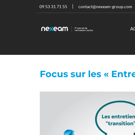
09 53 31 71 55
contact@nexeam-group.com
A
Focus sur les « Entr