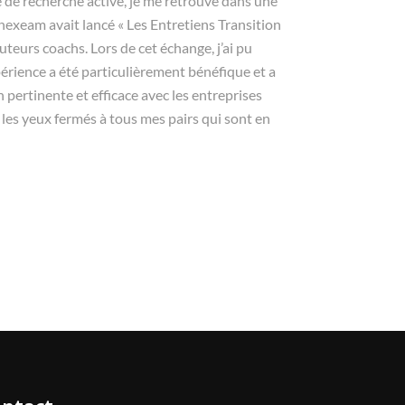
e de recherche active, je me retrouve dans une
nexeam avait lancé « Les Entretiens Transition
uteurs coachs. Lors de cet échange, j’ai pu
érience a été particulièrement bénéfique et a
ertinente et efficace avec les entreprises
e les yeux fermés à tous mes pairs qui sont en