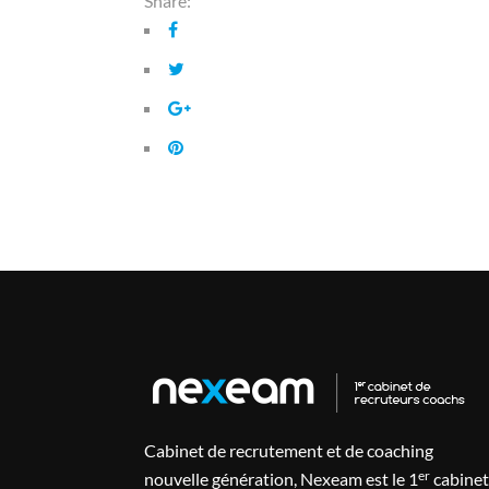
Share:
Cabinet de recrutement et de coaching
er
nouvelle génération, Nexeam est le 1
cabinet