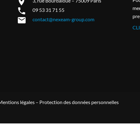
3, rue Bourdaloue – 75009 Paris
mer
09 53 31 71 55
pre
contact@nexeam-group.com
CL
Mentions légales
–
Protection des données personnelles