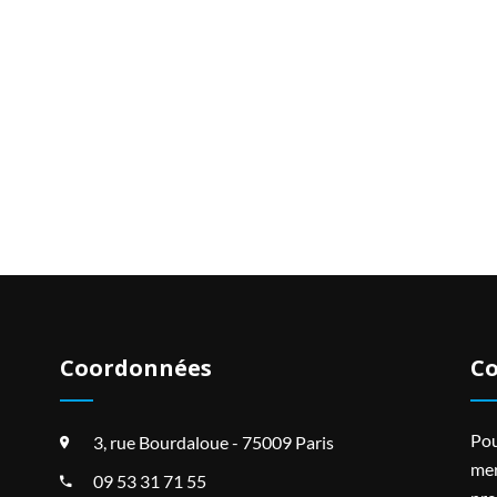
Coordonnées
Co
Pou
3, rue Bourdaloue - 75009 Paris
mer
09 53 31 71 55